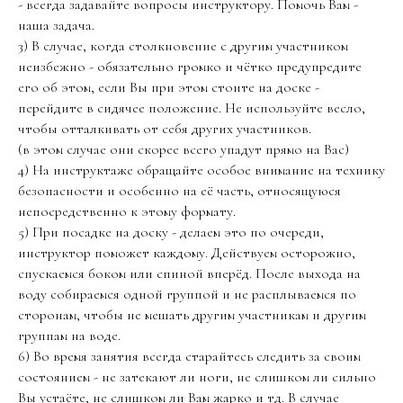
- всегда задавайте вопросы инструктору. Помочь Вам -
наша задача.
3) В случае, когда столкновение с другим участником
неизбежно - обязательно громко и чётко предупредите
его об этом, если Вы при этом стоите на доске -
перейдите в сидячее положение. Не используйте весло,
чтобы отталкивать от себя других участников.
(в этом случае они скорее всего упадут прямо на Вас)
4) На инструктаже обращайте особое внимание на технику
безопасности и особенно на её часть, относящуюся
непосредственно к этому формату.
5) При посадке на доску - делаем это по очереди,
инструктор поможет каждому. Действуем осторожно,
спускаемся боком или спиной вперёд. После выхода на
воду собираемся одной группой и не расплываемся по
сторонам, чтобы не мешать другим участникам и другим
группам на воде.
6) Во время занятия всегда старайтесь следить за своим
состоянием - не затекают ли ноги, не слишком ли сильно
Вы устаёте, не слишком ли Вам жарко и тд. В случае