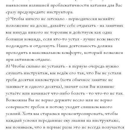
выявления излишней проблематичности катания для Вас
сразу предупредите инструктора.
7) Чтобы ничего не затекало - периодически меняйте
положение на доске, давайте себе отдыхать - на занятиях
мы никуда никого не торопим и действуем как одна
большая команда, если кто-то устал - лучше всем вместе
подождать и отдохнуть. Наша деятельность должна
проходить в максимальном комфорте, который возможен
при активном отдыхе.
8) Чтобы сильно не уставать - в первую очередь нужно
слушать инструктаж, мы ведём его так, что Вы не устали
гребя десятки километров (хотя обычное занятие не
занимает и одного десятка), значит если Вы излишне
устаёте или начинает что-либо болеть - то что-то не так.
Возможны Вы не верно держите весло или не верно
совершаете гребок и потому уходит слишком много
усилий. Хотя мы стараемся проконтролировать, чтобы
каждый усвоил переданные ему знания на инструктаже,
мы понимаем, что в первые разы это не всегда получается