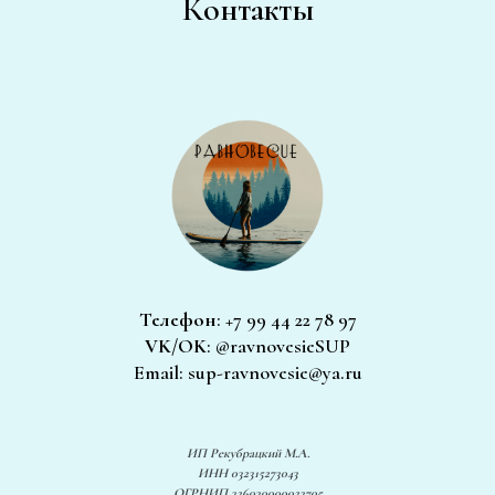
Контакты
Телефон
: +7 99 44 22 78 97
VK/OK
: @ravnovesieSUP
Email: sup-ravnovesie@ya.ru
ИП Рекубрацкий М.А.
ИНН 032315273043
ОГРНИП 326030000023705