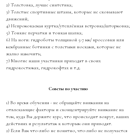
2) Толстовка, лучше синтетика;
3) Толстые спортивные штаны, которые не сковывают
движений;
4) Непромокаемая куртка/утеплённая ветровка/штормовка;
5) Тонкие перчатки и тонкая шапка;
6) На ноги: гидроботы толщиной 5-7 мм/ кроссовки или
мембранные ботинки с толстыми носками, которые не
жалко намочить;
7) Многие наши участники приходят в своих
гидрокостюмах, гидрокофтах и т.д.
Советы по участию
1) Во время обучения - не обращайте внимания на
отвлекающие факторы и сконцентрируйте внимание на
том, куда Вы держите курс, что происходит вокруг, ваших
действиях и результатам к которым они приводят.
2) Если Вам что-либо не понятно, что-либо не получается