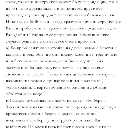
сразу, также и инструктор может быть всевидящим, т.к. у
него много других задача и он контролирует всё
происходящее на предмет коллективной безопасности.
Никогда не бойтесь и всегда сразу скажите инструктору о
Вашей проблеме и он сразу постарается предложить для
Вас удобный вариант её разрешения. В большинстве
случаев решение оказывается очень простым.
9) Во время занятия не стойте на доске рядом с берегами
каналов и рек, обычно они имеют каменные, гранитные
или бетонные основания, если Вы находитесь на
расстоянии ближе полутора метра - лучше сесть и
спокойно отгрести. Также стоит действовать в случае
нахождения рядом с припаркованными катерами,
теплоходами, швартовочными столбами и любыми
объёктами на воде.
10) Самое не безопасное место на воде - это берег.
Заканчивая занятие в первую очередь сядьте на доску, не
врезайтесь носом в берег. И далее - спокойно
подплывайте к берегу, инструктор поможет Вам
выбраться. Не врезайтесь в берег носом доски, это её