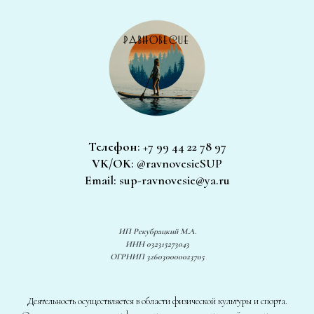
Телефон
: +7 99 44 22 78 97
VK/OK
: @ravnovesieSUP
Email: sup-ravnovesie@ya.ru
ИП Рекубрацкий М.А.
ИНН 032315273043
ОГРНИП 326030000023705
Деятельность осуществляется в области физической культуры и спорта.