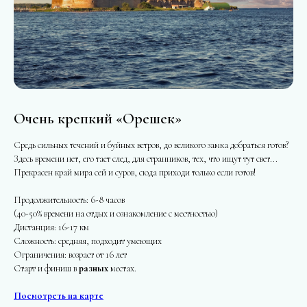
Очень крепкий «Орешек»
Средь сильных течений и буйных ветров, до великого замка добраться готов?
Здесь времени нет, его тает след, для странников, тех, что ищут тут свет...
Прекрасен край мира сей и суров, сюда приходи только если готов!
Продолжительность: 6-8 часов
(40-50% времени на отдых и ознакомление с местностью)
Дистанция: 16-17 км
Сложность: средняя, подходит умеющих
Ограничения: возраст от 16 лет
Старт и финиш в
разных
местах.
Посмотреть на карте