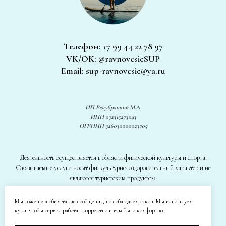
Телефон
: +7 99 44 22 78 97
VK/OK
: @ravnovesieSUP
Email: sup-ravnovesie@ya.ru
ИП Рекубрацкий М.А.
ИНН 032315273043
ОГРНИП 326030000023705
Деятельность осуществляется в области физической культуры и спорта.
Оказываемые услуги носят физкультурно-оздоровительный характер и не
являются туристским продуктом.
Мы тоже не любим такие сообщения, но соблюдаем закон. Мы используем
© РАВНОВЕСИЕ | 2026
куки, чтобы сервис работал корректно и вам было комфортно.