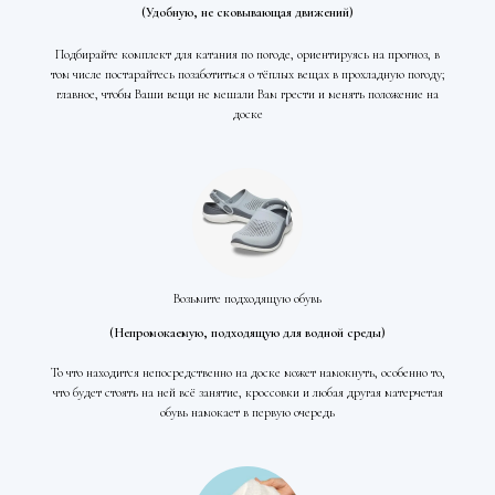
(Удобную, не сковывающая движений)
Подбирайте комплект для катания по погоде, ориентируясь на прогноз, в
том числе постарайтесь позаботиться о тёплых вещах в прохладную погоду;
главное, чтобы Ваши вещи не мешали Вам грести и менять положение на
доске
Возьмите подходящую обувь
(Непромокаемую, подходящую для водной среды)
То что находится непосредственно на доске может намокнуть, особенно то,
что будет стоять на ней всё занятие, кроссовки и любая другая матерчетая
обувь намокает в первую очередь