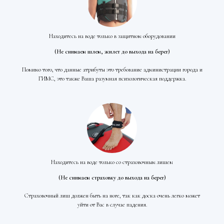
Находитесь на воде только в защитном оборудовании
(Не снимаем шлем, жилет до выхода на берег)
Помимо того, что данные атрибуты это требование администрации города и
ГИМС, это также Ваша разумная психологическая поддержка.
Находитесь на воде только со страховочным лишем
(Не снимаем страховку до выхода на берег)
Страховочный лиш должен быть на ноге, так как доска очень легко может
уйти от Вас в случае падения.