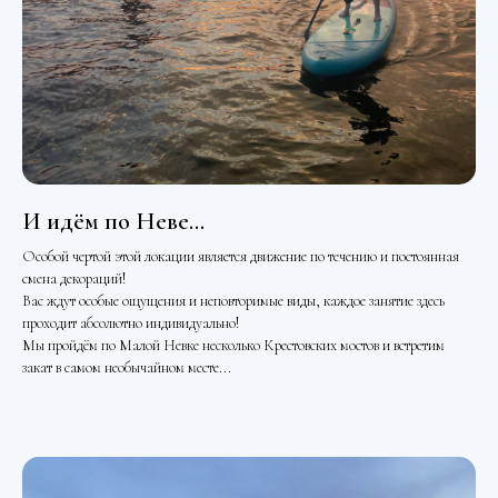
И идём по Неве...
Особой чертой этой локации является движение по течению и постоянная
смена декораций!
Вас ждут особые ощущения и неповторимые виды, каждое занятие здесь
проходит абсолютно индивидуально!
Мы пройдём по Малой Невке несколько Крестовских мостов и встретим
закат в самом необычайном месте...