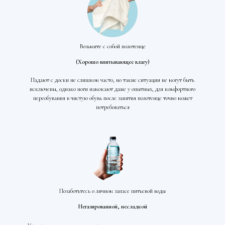
Возьмите с собой полотенце
(Хорошо впитывающее влагу)
Падают с доски не слишком часто, но такие ситуации не могут быть
исключены, однако ноги намокают даже у опытных, для комфортного
переобувания в чистую обувь после занятия полотенце точно может
потребоваться
Позаботьтесь о личном запасе питьевой воды
Негазированной, несладкой