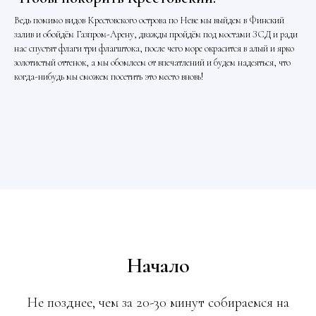
Ведь помимо видов Крестовского острова по Неве мы выйдем в Финский
залив и обойдём Газпром-Арену, дважды пройдём под мостами ЗСД и ради
нас спустят флаги три флагштока, после чего море окрасится в алый и ярко
золотистый оттенок, а мы обомлеем от впечатлений и будем надеяться, что
когда-нибудь мы сможем посетить это место вновь!
Начало
Не позднее, чем за 20-30 минут собираемся на