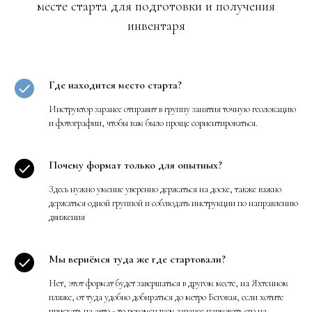
месте старта для подготовки и получения
инвентаря
Где находится место старта?
Инструктор заранее отправит в группу занятия точную геолокацию
и фотографии, чтобы вам было проще сориентироваться.
Почему формат только для опытных?
Здесь нужно умение уверенно держаться на доске, также важно
держаться одной группой и соблюдать инструкции по направлению
движения
Мы вернёмся туда же где стартовали?
Нет, этот формат будет завершаться в другом месте, на Яхтенном
пляже, от туда удобно добираться до метро Беговая, если хотите
приехать на авто - то рекомендуем заранее парковать его на